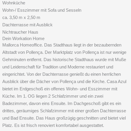
Wohnküche
Wohn-/ Esszimmer mit Sofa und Sesseln
ca. 3,50 m x 2,50 m
Dachterrasse mit Ausblick
Nichtraucher Haus
Dein Workation Home
Mallorca Homeoffice. Das Stadthaus liegt in der bezaubernden
Altstadt von Pollença. Der Marktplatz von Pollença ist nur wenige
Gehminuten entfernt. Das historische Stadthaus wurde
mit Muße
und Leidenschaft für Tradition und Moderne restauriert und
eingerichtet.
Von der Dachterrasse
genießt
du einen herrlichen
Ausblick über
die
Dächer
von
Pollença
und
die
Kirche
. Casa
Azul
bietet
im
Erdgeschoß
ein
offenes
Wohn- und Esszimmer
mit
Küche. Im
1.
OG liegen
2
Schlafzimmer und ein zwei
Badezimmer, davon eins
Ensuite. Im Dachgeschoß gibt es ein
drittes, geräumiges Schlafzimmer mit einer großen Dachterrasse
und Bad
Ensuite. Das Haus großzügig geschnitten und bietet viel
Platz. Es ist frisch renoviert komfortabel ausgestattet.