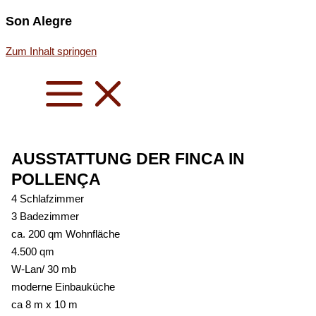
Son Alegre
Zum Inhalt springen
Mallorca für Freelancer
Rückzugsort mit Aussicht – für klare Gedanken
Finca Son Alegre
AUSSTATTUNG DER FINCA IN
POLLENÇA
4 Schlafzimmer
3 Badezimmer
ca. 200 qm Wohnfläche
4.500 qm
W-Lan/ 30 mb
moderne Einbauküche
ca 8 m x 10 m